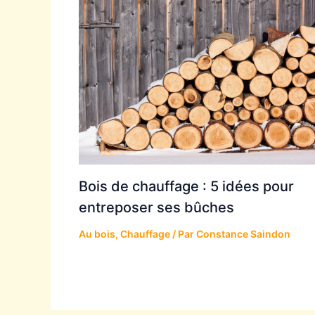
Bois de chauffage : 5 idées pour
entreposer ses bûches
Au bois
,
Chauffage
/ Par
Constance Saindon