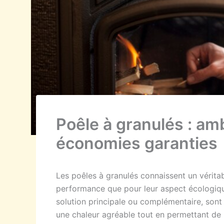
Poêle à granulés : am
économies garanties
Les poêles à granulés connaissent un véritab
performance que pour leur aspect écologiqu
solution principale ou complémentaire, sont 
une chaleur agréable tout en permettant de r