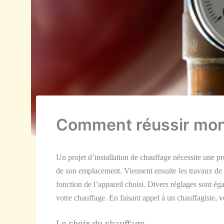
Comment réussir mon 
Un projet d’installation de chauffage nécessite une 
de son emplacement. Viennent ensuite les travaux de 
fonction de l’appareil choisi. Divers réglages sont é
votre chauffage. En faisant appel à un chauffagiste, v
Le choix du chauffage