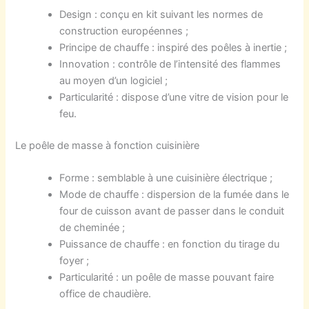
Design :
conçu en
kit
suivant l
es
norme
s
de
construction
européenne
s
;
P
rincipe de chauffe :
inspiré
de
s
poêles à inertie ;
Innovation
:
contrôle de l’intensité des flammes
au moyen
d’un
logiciel ;
P
articularité :
dispose d’une
vitre
de vision pour le
feu.
Le poêle de masse à
fonction cuisinière
Forme :
semblable à une
cuisinière
électrique
;
Mode de chauffe :
dispersion
de la
fumée
dans le
four de cuisson
avant de passer
dans le
conduit
de cheminée ;
Puissance de
chauffe
:
e
n fonction
d
u
tirage d
u
foyer
;
Particularité :
un
poêle de masse
pouvant faire
office de
chaudière.