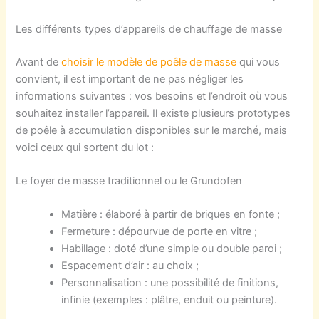
Les différents types d’appareils de chauffage de masse
A
vant de
choisir le modèle
de poêle de masse
qui vous
convient, il est important de
ne
pas
négliger
les
informations
suivantes :
vos besoins
et
l’endroit où vous
souhaitez installer l’
appareil
. Il existe
plusieurs prototypes
de poêle à accumulation disponibles sur le marché, mais
voici ceux qui sortent du lot :
Le foyer
de masse traditionnel
ou
l
e Grundofen
M
atière :
élaboré
à
partir de
briques
e
n
fonte ;
F
ermeture :
dépourvue
de
porte en
vitre ;
Habillage
:
doté
d’
un
e
simple ou double paroi
;
E
spac
e
ment
d’
air :
au choix ;
P
ersonnalisation :
une possibilité
de finitions,
infinie
(
exemples :
plâtre
,
enduit ou peinture
)
.