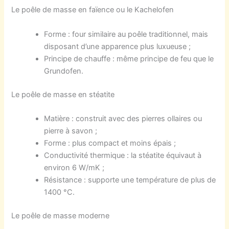
Le
poêle de masse en faïence
ou l
e Kachelofen
Forme
:
f
our
similaire
au
poêle traditionnel
,
mais
disposant d’une apparence plus
lux
ueu
se
;
P
rincipe de c
hauff
e
:
même principe de feu que
l
e
Grundofen.
Le poêle de masse
en stéatite
Matière :
construit avec des pierre
s
ollair
es
ou
pierre à savon ;
F
orme : plus compact
et moins
épais ;
Conductivité
thermique :
la stéatite équivaut à
environ 6
W/mK ;
Résistance :
supporte une température de plus de
1400 °C.
Le poêle de masse
moderne