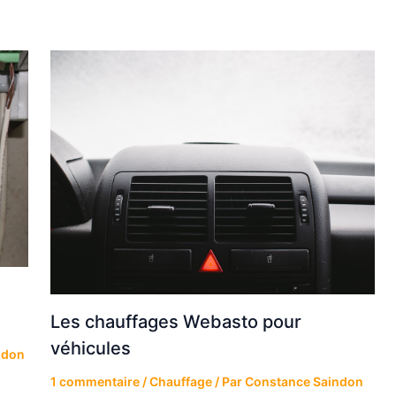
Les chauffages Webasto pour
véhicules
ndon
1 commentaire
/
Chauffage
/ Par
Constance Saindon