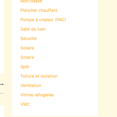
Non classé
Plancher chauffant
Pompe à chaleur (PAC)
Salle de bain
Sécurité
Solaire
Solaire
Split
Toiture et isolation
T
Ventilation
Zoom sur la production du gaz de schiste
Vitrine réfrigérée
VMC