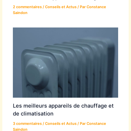
2 commentaires
/
Conseils et Actus
/ Par
Constance
Saindon
Les meilleurs appareils de chauffage et
de climatisation
3 commentaires
/
Conseils et Actus
/ Par
Constance
Saindon