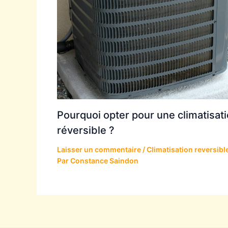
Pourquoi opter pour une climatisat
réversible ?
Laisser un commentaire
/
Climatisation reversibl
Par
Constance Saindon