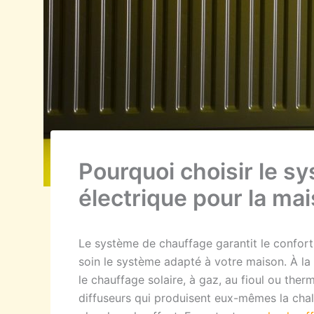
Pourquoi choisir le s
électrique pour la ma
Le système de chauffage garantit le confort i
soin le système adapté à votre maison. À la
le chauffage solaire, à gaz, au fioul ou the
diffuseurs qui produisent eux-mêmes la chal